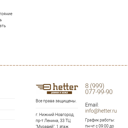
тояние
ть
ать
8 (999)
077-99-90
Все права защищены.
Email:
info@hetter.ru
г. Нижний Новгород,
График работы:
пр-т Ленина, 33 ТЦ
пн-чт с 09:00 до
"Муравей", 1 этаж