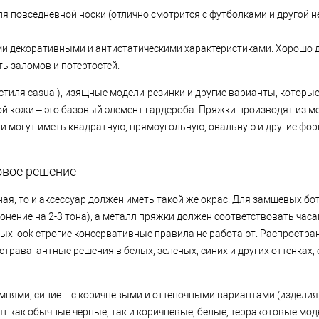
для повседневной носки (отлично смотрится с футболками и другой
ми декоративными и антистатическими характеристиками. Хорошо 
ь заломов и потертостей.
стиля casual), изящные модели-резинки и другие варианты, которы
й кожи – это базовый элемент гардероба. Пряжки производят из м
ни могут иметь квадратную, прямоугольную, овальную и другие фо
овое решение
ная, то и аксессуар должен иметь такой же окрас. Для замшевых бо
онение на 2-3 тона), а металл пряжки должен соответствовать часа
х look строгие консервативные правила не работают. Распростран
травагантные решения в белых, зеленых, синих и других оттенках,
нями, синие – с коричневыми и оттеночными вариантами (изделия 
дят как обычные черные, так и коричневые, белые, терракотовые мо