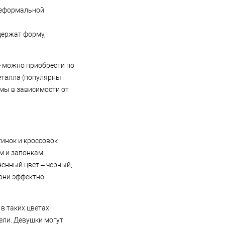
 неформальной
держат форму,
е можно приобрести по
еталла (популярны
рмы в зависимости от
тинок и кроссовок
м и запонкам.
енный цвет – черный,
 они эффектно
в таких цветах
дели. Девушки могут