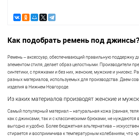
Как подобрать ремень под джинсы
Ремень – аксессуар, обеспечивающий правильную поддержку д
элементом стиля, делает образ целостными. Производители п
синтетики, с пряжками и без них, женские, мужские и унисекс
разных материалов, используемых для производства. Даем сове
изделия в Нижнем Новгороде.
Из каких материалов производят женские и мужс
Самый популярный материал – натуральная кожа (свиная, теляч
как с джинсами, так и с классическими брюками, не нуждаются 
выгодно и удобно. Более бюджетная альтернатива – искусствен
стирается и восприимчива к температурным колебаниям, что ч