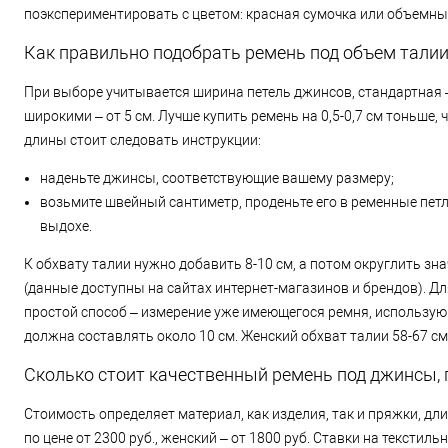
поэкспериментировать с цветом: красная сумочка или объемны
Как правильно подобрать ремень под объем тали
При выборе учитывается ширина петель джинсов, стандартная – 
широкими – от 5 см. Лучше купить ремень на 0,5-0,7 см тоньше
длины стоит следовать инструкции:
наденьте джинсы, соответствующие вашему размеру;
возьмите швейный сантиметр, проденьте его в ременные петл
выдохе.
К обхвату талии нужно добавить 8-10 см, а потом округлить з
(данные доступны на сайтах интернет-магазинов и брендов). Дл
простой способ – измерение уже имеющегося ремня, использую
должна составлять около 10 см. Женский обхват талии 58-67 с
Сколько стоит качественный ремень под джинсы, 
Стоимость определяет материал, как изделия, так и пряжки, д
по цене от 2300 руб., женский – от 1800 руб. Ставки на текстиль