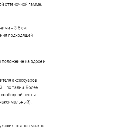
ой оттеночной гамме.
ими – 3-5 см,
ления подходящей
я положение на вдохе и
дителя аксессуаров
 – по талии. Более
а свободной ленты
(максимальный).
 мужских штанов можно