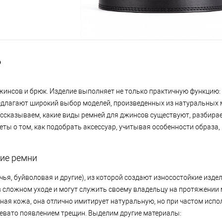
?
жинсов и брюк. Изделие выполняет не только практичную функцию:
редлагают широкий выбор моделей, произведенных из натуральных 
. Рассказываем, какие виды ремней для джинсов существуют, разбир
ты о том, как подобрать аксессуар, учитывая особенности образа, 
кие ремни
ья, буйволовая и другие), из которой создают износостойкие изде
в сложном уходе и могут служить своему владельцу на протяжении 
ная кожа, она отлично имитирует натуральную, но при частом исп
ревато появлением трещин. Выделим другие материалы: