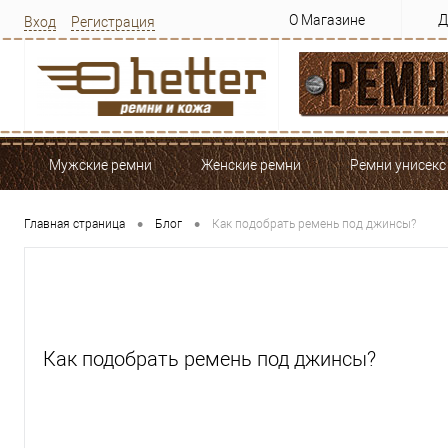
О Магазине
Д
Вход
Регистрация
Мужские ремни
Женские ремни
Ремни унисекс
•
•
Главная страница
Блог
Как подобрать ремень под джинсы?
Как подобрать ремень под джинсы?