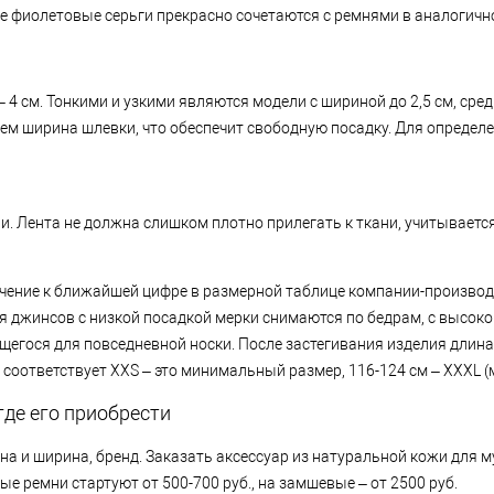
е фиолетовые серьги прекрасно сочетаются с ремнями в аналогичн
и
4 см. Тонкими и узкими являются модели с шириной до 2,5 см, средн
, чем ширина шлевки, что обеспечит свободную посадку. Для опреде
и. Лента не должна слишком плотно прилегать к ткани, учитываетс
начение к ближайшей цифре в размерной таблице компании-произво
я джинсов с низкой посадкой мерки снимаются по бедрам, с высокой
щегося для повседневной носки. После застегивания изделия длин
м соответствует XXS – это минимальный размер, 116-124 см – XXXL 
где его приобрести
лина и ширина, бренд. Заказать аксессуар из натуральной кожи для
ные ремни стартуют от 500-700 руб., на замшевые – от 2500 руб.