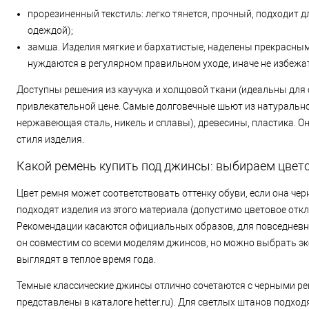
прорезиненный текстиль: легко тянется, прочный, подходит 
одеждой);
замша. Изделия мягкие и бархатистые, наделены прекрасны
нуждаются в регулярном правильном уходе, иначе не избежат
Доступны решения из каучука и холщовой ткани (идеальны для 
привлекательной цене. Самые долговечные шьют из натурально
нержавеющая сталь, никель и сплавы), древесины, пластика. О
стиля изделия.
Какой ремень купить под джинсы: выбираем цвет
Цвет ремня может соответствовать оттенку обуви, если она чер
подходят изделия из этого материала (допустимо цветовое откл
Рекомендации касаются официальных образов, для повседневны
он совместим со всеми моделям джинсов, но можно выбрать экс
выглядят в теплое время года.
Темные классические джинсы отлично сочетаются с черными рем
представлены в каталоге hetter.ru). Для светлых штанов подхо