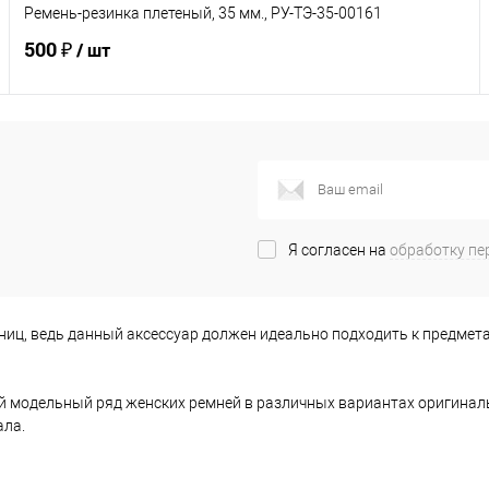
Ремень-резинка плетеный, 35 мм., РУ-ТЭ-35-00161
500 ₽
/ шт
В корзину
Купить в 1 клик
К сравнению
В избранное
Под заказ
Я согласен на
обработку пе
Характеристики
ниц, ведь данный аксессуар должен идеально подходить к предмет
ый модельный ряд женских ремней в различных вариантах оригиналь
ала.