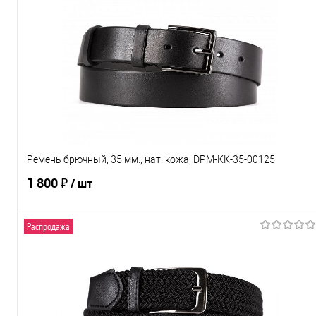
Купить в 1 клик
Сравнение
В избранное
Под заказ
Характеристики
Ремень брючный, 35 мм., нат. кожа, DРМ-КК-35-00125
1 800 ₽
/ шт
Распродажа
В корзину
Купить в 1 клик
Сравнение
В избранное
Под заказ