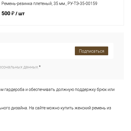
Ремень-резинка плетеный, 35 мм., РУ-ТЭ-35-00159
500 ₽
/ шт
В корзину
Подписаться
Купить в 1 клик
К сравнению
В избранное
Под заказ
рсональных данных.
*
Характеристики
ам гардероба и обеспечивать должную поддержку брюк или
ного дизайна. На сайте можно купить женский ремень из