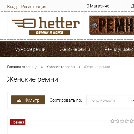
О Магазине
Д
Вход
Регистрация
Мужские ремни
Женские ремни
Ремни унисекс
•
•
Главная страница
Каталог товаров
Женские ремни
Женские ремни
Фильтр
Сортировать по:
популярности
Новинка