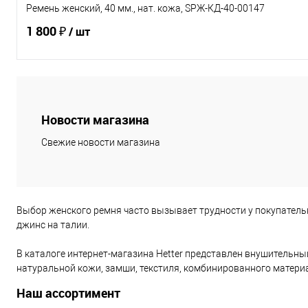
Ремень женский, 40 мм., нат. кожа, SРЖ-КД-40-00147
1 800 ₽
/ шт
В корзину
Новости магазина
Купить в 1 клик
К сравнению
Свежие новости магазина
В избранное
Под заказ
Характеристики
Выбор женского ремня часто вызывает трудности у покупатель
джинс на талии.
В каталоге интернет-магазина Hetter представлен внушительн
натуральной кожи, замши, текстиля, комбинированного матери
Наш ассортимент