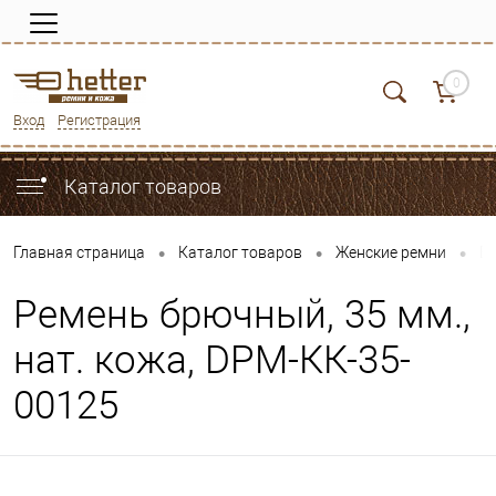
0
Вход
Регистрация
Каталог товаров
•
•
•
Главная страница
Каталог товаров
Женские ремни
Б
Ремень брючный, 35 мм.,
нат. кожа, DРМ-КК-35-
00125