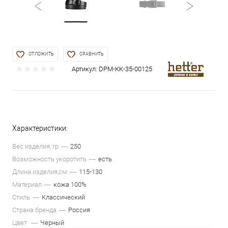
ОТЛОЖИТЬ
СРАВНИТЬ
Артикул:
DРМ-КК-35-00125
Характеристики:
Вес изделия, гр
250
Возможность укоротить
есть
Длина изделия,см
115-130
Материал
кожа 100%
Стиль
Классический
Страна бренда
Россия
Цвет
Черный