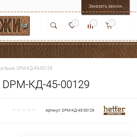
Заказать звонок
0
0
0
жа быка, DРМ-КД-45-00129
, DРМ-КД-45-00129
Артикул:
DРМ-КД-45-00129