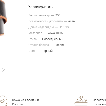
Характеристики:
Вес изделия, гр
250
Возможность укоротить
есть
Длина изделия,см
115-130
Материал
кожа 100%
Стиль
Повседневный
Страна бренда
Россия
Цвет
Черный
Кожа из Европы и
Собстве
России
произво