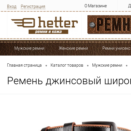
О Магазине
Д
Вход
Регистрация
Мужские ремни
Женские ремни
Ремни унисекс
•
•
•
Главная страница
Каталог товаров
Мужские ремни
Ремень джинсовый широки