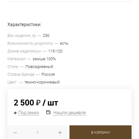
Характеристики:
Вес изделия, гр
250
Возможность укоротить
есть
Длина изделия,см
115-120
Материал
замша 100%
Стиль
Повседневный
Страна бренда
Россия
Цвет
темно-коричневый
2 500 ₽
/ шт
Под заказ
Нашли дешевле
В КОРЗИНУ