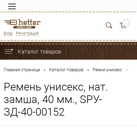
0
Вход
Регистрация
Каталог товаров
•
•
•
Главная страница
Каталог товаров
Ремни унисекс
За
Ремень унисекс, нат.
замша, 40 мм., SРУ-
ЗД-40-00152