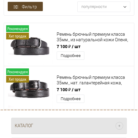
Фильтр
популярности
Рекомендуем
Ремень брючный премиум класса
Хит продаж
35мм., из натуральной кожи Оленя,
DРМ-КК-35-00119
7 100 ₽
/ шт
Подробнее
Рекомендуем
Ремень брючный премиум класса
Хит продаж
35мм., нат. галантерейная кожа,
DРМ-КК-35-00116
7 100 ₽
/ шт
Подробнее
КАТАЛОГ