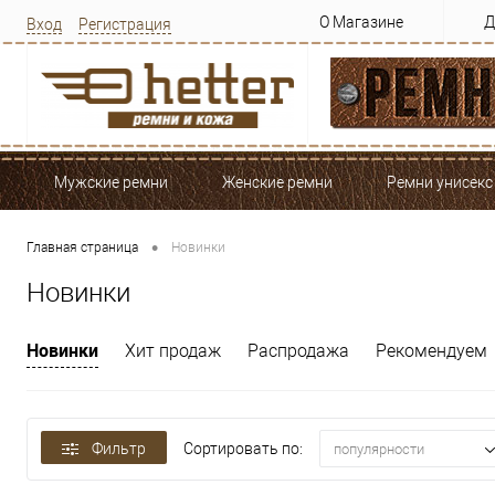
О Магазине
Д
Вход
Регистрация
Мужские ремни
Женские ремни
Ремни унисекс
•
Главная страница
Новинки
Новинки
Новинки
Хит продаж
Распродажа
Рекомендуем
Фильтр
Сортировать по:
популярности