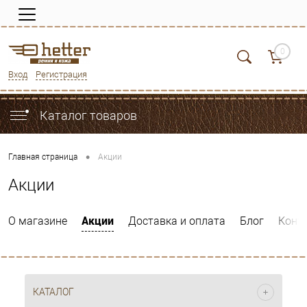
0
Вход
Регистрация
Каталог товаров
•
Главная страница
Акции
Акции
Акции
О магазине
Доставка и оплата
Блог
Конт
КАТАЛОГ