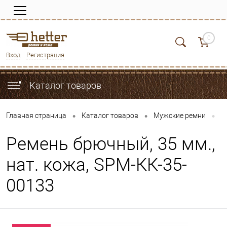
0
Вход
Регистрация
Каталог товаров
•
•
•
Главная страница
Каталог товаров
Мужские ремни
Б
Ремень брючный, 35 мм.,
нат. кожа, SРМ-КК-35-
00133