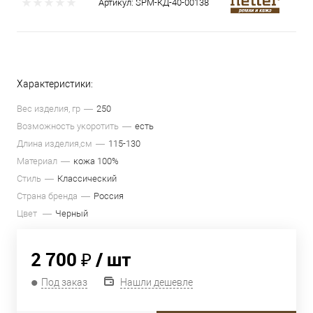
Артикул:
SРМ-КД-40-00138
Характеристики:
Вес изделия, гр
250
Возможность укоротить
есть
Длина изделия,см
115-130
Материал
кожа 100%
Стиль
Классический
Страна бренда
Россия
Цвет
Черный
2 700 ₽
/ шт
Под заказ
Нашли дешевле