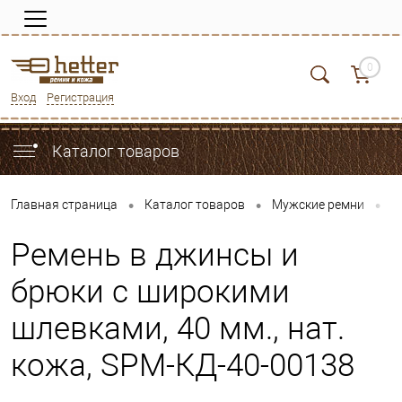
0
Вход
Регистрация
Каталог товаров
•
•
•
Главная страница
Каталог товаров
Мужские ремни
Б
Ремень в джинсы и
брюки с широкими
шлевками, 40 мм., нат.
кожа, SРМ-КД-40-00138