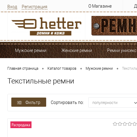
О Магазине
Д
Вход
Регистрация
Мужские ремни
Женские ремни
Ремни унисекс
•
•
•
Главная страница
Каталог товаров
Мужские ремни
Текстил
Текстильные ремни
Фильтр
Сортировать по:
популярности
Распродажа