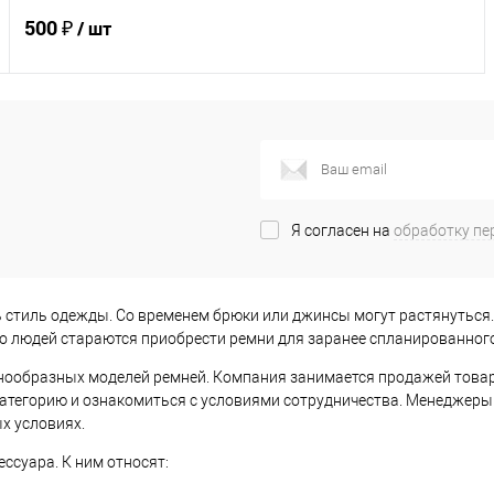
500 ₽
/ шт
В корзину
Купить в 1 клик
Сравнение
В избранное
Под заказ
Я согласен на
обработку пе
Характеристики
 стиль одежды. Со временем брюки или джинсы могут растянуться.
о людей стараются приобрести ремни для заранее спланированного
нообразных моделей ремней. Компания занимается продажей товара
категорию и ознакомиться с условиями сотрудничества. Менеджеры 
х условиях.
суара. К ним относят: