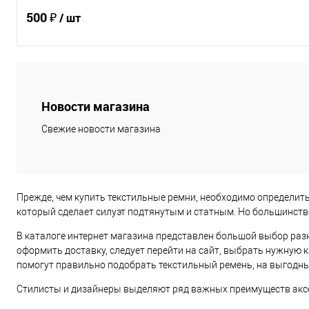
500 ₽
/ шт
В корзину
Новости магазина
Купить в 1 клик
Сравнение
Свежие новости магазина
В избранное
Под заказ
Характеристики
Прежде, чем купить текстильные ремни, необходимо определить
который сделает силуэт подтянутым и статным. Но большинств
В каталоге интернет магазина представлен большой выбор раз
оформить доставку, следует перейти на сайт, выбрать нужную 
помогут правильно подобрать текстильный ремень, на выгодны
Стилисты и дизайнеры выделяют ряд важных преимуществ аксес