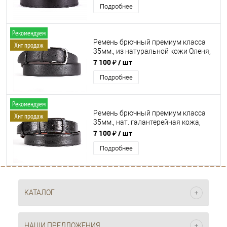
Подробнее
Рекомендуем
Ремень брючный премиум класса
Хит продаж
35мм., из натуральной кожи Оленя,
DРМ-КК-35-00119
7 100 ₽
/ шт
Подробнее
Рекомендуем
Ремень брючный премиум класса
Хит продаж
35мм., нат. галантерейная кожа,
DРМ-КК-35-00116
7 100 ₽
/ шт
Подробнее
КАТАЛОГ
НАШИ ПРЕДЛОЖЕНИЯ