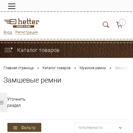
0
Вход
Регистрация
Каталог товаров
•
•
•
Главная страница
Каталог товаров
Мужские ремни
Замшевые
Замшевые ремни
Уточнить
раздел
Фильтр
популярности